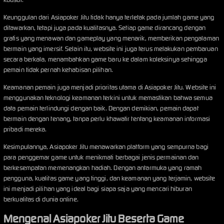
Keunggulan dari Asiapoker Jitu tidak hanya terletak pada jumlah game yang
ditawarkan, tetapi juga pada kualitasnya. Setiap game dirancang dengan
grafis yang menawan dan gameplay yang menarik, memberikan pengalaman
bermain yang imersif. Selain itu, website ini juga terus melakukan pembaruan
secara berkala, menambahkan game baru ke dalam koleksinya sehingga
pemain tidak pernah kehabisan pilihan.
Keamanan pemain juga menjadi prioritas utama di Asiapoker Jitu. Website ini
menggunakan teknologi keamanan terkini untuk memastikan bahwa semua
data pemain terlindungi dengan baik. Dengan demikian, pemain dapat
bermain dengan tenang, tanpa perlu khawatir tentang keamanan informasi
pribadi mereka.
Kesimpulannya, Asiapoker Jitu menawarkan platform yang sempurna bagi
para penggemar game untuk menikmati berbagai jenis permainan dan
berkesempatan memenangkan hadiah. Dengan antarmuka yang ramah
pengguna, kualitas game yang tinggi, dan keamanan yang terjamin, website
ini menjadi pilihan yang ideal bagi siapa saja yang mencari hiburan
berkualitas di dunia online.
Mengenal Asiapoker Jitu Beserta Game