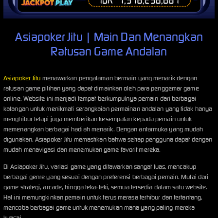
Asiapoker Jitu | Main Dan Menangkan
Ratusan Game Andalan
Asiapoker Jitu
menawarkan pengalaman bermain yang menarik dengan
ratusan game pilihan yang dapat dimainkan oleh para penggemar game
online. Website ini menjadi tempat berkumpulnya pemain dari berbagai
kalangan untuk menikmati serangkaian permainan andalan yang tidak hanya
menghibur tetapi juga memberikan kesempatan kepada pemain untuk
memenangkan berbagai hadiah menarik. Dengan antarmuka yang mudah
digunakan, Asiapoker Jitu memastikan bahwa setiap pengguna dapat dengan
mudah menavigasi dan menemukan game favorit mereka.
Di Asiapoker Jitu, variasi game yang ditawarkan sangat luas, mencakup
berbagai genre yang sesuai dengan preferensi berbagai pemain. Mulai dari
game strategi, arcade, hingga teka-teki, semua tersedia dalam satu website.
Hal ini memungkinkan pemain untuk terus merasa terhibur dan tertantang,
mencoba berbagai game untuk menemukan mana yang paling mereka
kuasai.