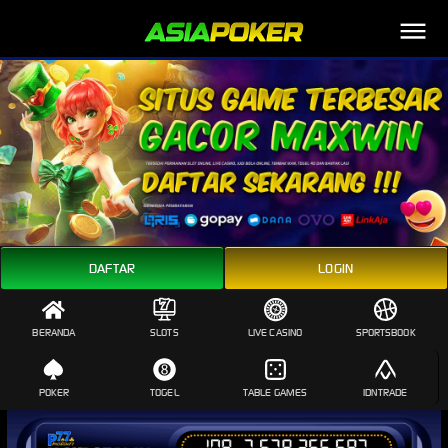
Link Alternatif
DAFTAR
LOGIN
BERANDA
SLOTS
LIVE CASINO
SPORTSBOOK
POKER
TOGEL
TABLE GAMES
IDNTRADE